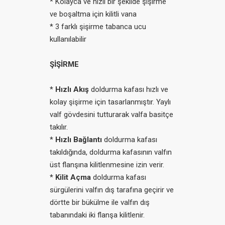
* Kolayca ve hızlı bir şekilde şişirme
ve boşaltma için kilitli vana
* 3 farklı şişirme tabanca ucu
kullanılabilir
ŞİŞİRME
*
Hızlı Akış
doldurma kafası hızlı ve
kolay şişirme için tasarlanmıştır. Yaylı
valf gövdesini tutturarak valfa basitçe
takılır.
*
Hızlı Bağlantı
doldurma kafası
takıldığında, doldurma kafasının valfın
üst flanşına kilitlenmesine izin verir.
*
Kilit Açma
doldurma kafası
sürgülerini valfın dış tarafına geçirir ve
dörtte bir bükülme ile valfın dış
tabanındaki iki flanşa kilitlenir.